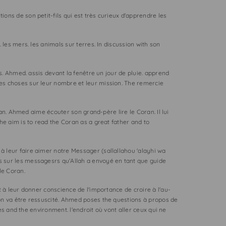
ns de son petit-fils qui est très curieux d'apprendre les
les mers. les animals sur terres. In discussion with son
s. Ahmed. assis devant la fenêtre un jour de pluie. apprend
es choses sur leur nombre et leur mission. The remercie
an. Ahmed aime écouter son grand-père lire le Coran. Il lui
he aim is to read the Coran as a great father and to
à leur faire aimer notre Messager (sallallahou 'alayhi wa
s sur les messagesrs qu'Allah a envoyé en tant que guide
le Coran.
 à leur donner conscience de l'importance de croire à l'au-
on va être ressuscité. Ahmed poses the questions à propos de
es and the environment. l'endroit où vont aller ceux qui ne