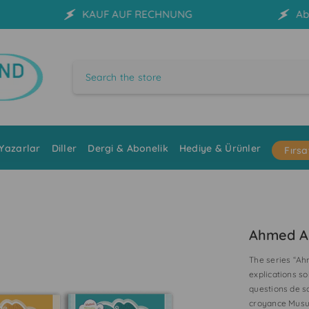
AUF AUF RECHNUNG
Ab einem Warenwert v
Yazarlar
Diller
Dergi & Abonelik
Hediye & Ürünler
Fırsa
Ahmed Ap
The series “Ah
explications s
questions de so
croyance Musul