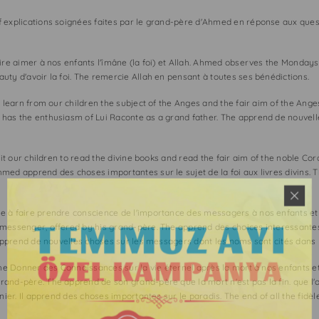
explications soignées faites par le grand-père d'Ahmed en réponse aux questio
ire aimer à nos enfants l'îmâne (la foi) et Allah. Ahmed observes the Mondays. 
ty d'avoir la foi. The remercie Allah en pensant à toutes ses bénédictions.
o learn from our children the subject of the Anges and the fair aim of the Ange
has the enthusiasm of Lui Raconte as a grand father. The apprend de nouvell
it our children to read the divine books and read the fair aim of the noble Cor
ed apprend des choses importantes sur le sujet de la foi aux livres divins. T
e à faire prendre conscience de l'importance des messagers à nos enfants et 
 messenger, offered by his grand-père. The apprend des choices interessante
 apprend de nouvelles choses sur les messagers dont les noms sont cités dans 
the Donner des Connaissances sur la vie éternel après la mort à nos enfants et
and-père. The apprend de son grand-père que la mort n'est pas la fin. que l'
ier. Il apprend des choses importantes sur le paradis. The end of all the fidèl