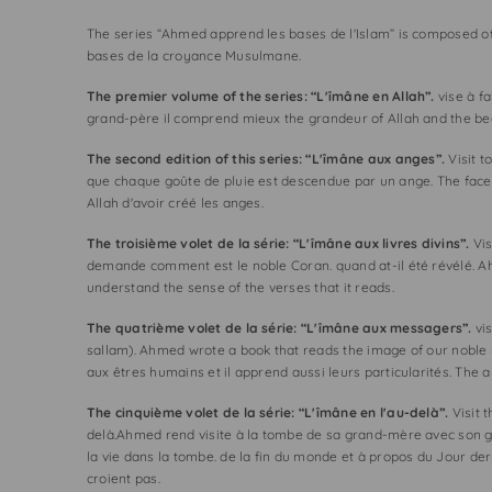
The series “Ahmed apprend les bases de l'Islam” is composed of 
bases de la croyance Musulmane.
The premier volume of the series: “L'îmâne en Allah”.
vise à fa
grand-père il comprend mieux the grandeur of Allah and the beau
The second edition of this series: “L'îmâne aux anges”.
Visit t
que chaque goûte de pluie est descendue par un ange. The face 
Allah d'avoir créé les anges.
The troisième volet de la série: “L'îmâne aux livres divins”.
Vis
demande comment est le noble Coran. quand at-il été révélé. Ahm
understand the sense of the verses that it reads.
The quatrième volet de la série: “L'îmâne aux messagers”.
vis
sallam). Ahmed wrote a book that reads the image of our noble
aux êtres humains et il apprend aussi leurs particularités. The
The cinquième volet de la série: “L'îmâne en l'au-delà”.
Visit 
delà.Ahmed rend visite à la tombe de sa grand-mère avec son gr
la vie dans la tombe. de la fin du monde et à propos du Jour dern
croient pas.