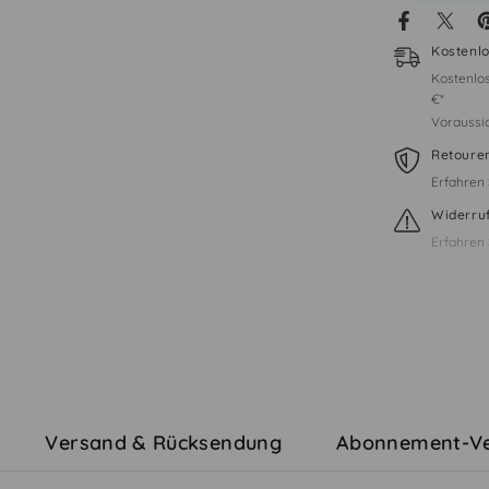
Kostenl
Kostenlos
€*
Voraussich
Retoure
Erfahren 
Widerru
Erfahren 
Versand & Rücksendung
Abonnement-Ve