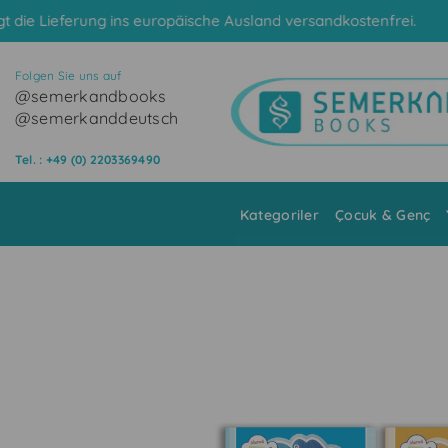
Skip to content
s europäische Ausland versandkostenfrei.
K
Folgen Sie uns auf
@semerkandbooks
@semerkanddeutsch
Tel. : +49 (0) 2203369490
Kategoriler
Çocuk & Genç