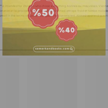
”
is intended for children who chose everything. bonnes ou mauvaises. Viennent
tination et la providence divine. Lorsque Ahmed attrape froid et tombe malad
so small in the terms of Qadar and Qadâ. Par consequent. Ahmed apprend que rie