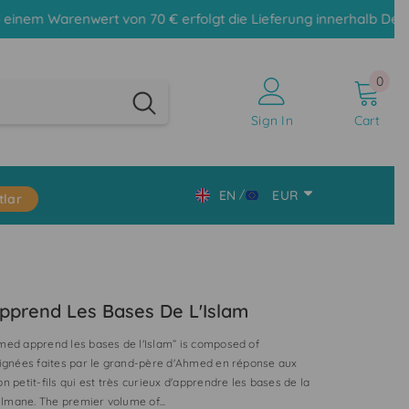
on 70 € erfolgt die Lieferung innerhalb Deutschlands versandk
0
0
item
Sign In
Cart
EN
EUR
tlar
DE
CHF
EN
CZK
TR
DKK
prend Les Bases De L'Islam
EUR
med apprend les bases de l'Islam” is composed of
GBP
oignées faites par le grand-père d'Ahmed en réponse aux
n petit-fils qui est très curieux d'apprendre les bases de la
HUF
mane. The premier volume of...