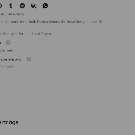
ose Lieferung
er Versand innerhalb Deutschlands für Bestellungen über 70
tlich geliefert in 4 bis 6 Tagen.
n
Sie mehr.
fsbelehrung
Sie mehr.
rträge