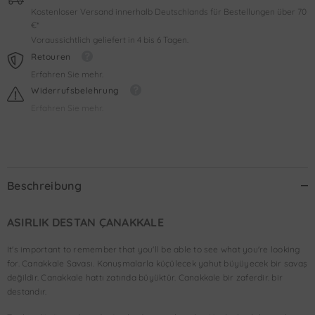
Kostenloser Versand innerhalb Deutschlands für Bestellungen über 70
€*
Voraussichtlich geliefert in 4 bis 6 Tagen.
Retouren
Erfahren Sie mehr.
Widerrufsbelehrung
Erfahren Sie mehr.
Beschreibung
ASIRLIK DESTAN ÇANAKKALE
It's important to remember that you'll be able to see what you're looking
for. Canakkale Savası. Konuşmalarla küçülecek yahut büyüyecek bir savaş
değildir. Canakkale hattı zatında büyüktür. Canakkale bir zaferdir. bir
destandır.