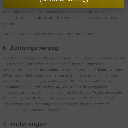
Die Bezahlung des Abonnements in 12 Monatsraten ist ausschließlich mit
PayPal oder Kreditkarte möglich. Der Abonnement-Besteller ist
verpflichtet, eine gültige Zahlungsmethode bereitzustellen und
sicherzustellen, dass die fälligen Raten rechtzeitig abgebucht werden
können.
Bei Zahlungsverzug gelten die Regelungen unter Punkt 6.
6. Zahlungsverzug
Sobald und solange der Abonnent sich im Zahlungsverzug befindet, ist die
EROL Medien GmbH berechtigt, die Lieferung der Zeitschrift zu
unterbrechen. Leistet der Abonnent keine fristgerechte Zahlung, wird die
EROL Medien GmbH den Abonnenten unter Fristsetzung mahnen. Bei
unbeachteten Mahnungen steht es der EROL Medien GmbH frei, weitere
Maßnahmen der Rechtsverfolgung, wie die Beauftragung eines
Inkassobüros, einzuleiten. Alle anfallenden Kosten der Rechtsverfolgung
(z. B. Mahnkosten, Kosten für Inkassobüro) trägt der Abonnent. Nach
Begleichung aller Forderungen wird die Lieferung der Zeitschrift
schnellstmöglich wieder aufgenommen.
7. Änderungen