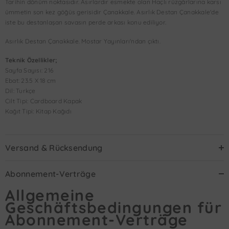
Tarihin dönüm noktasıdır. Asırlardır esmekte olan Haçlı rüzgârlarına karsı
ümmetin son kez göğüs gerisidir Çanakkale. Asırlık Destan Çanakkale'de
iste bu destanlaşan savasın perde arkası konu ediliyor.
Asırlık Destan Çanakkale. Mostar Yayınları'ndan çıktı.
Teknik Özellikler;
Sayfa Sayısı: 216
Ebat: 23.5 X 18 cm
Dil: Turkçe
Cilt Tipi: Cardboard Kapak
Kağıt Tipi: Kitap Kağıdı
Versand & Rücksendung
Abonnement-Verträge
Allgemeine
Geschäftsbedingungen für
Abonnement-Verträge