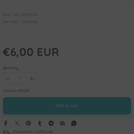
SKU:
AA-005.36.013
Barcode:
22652756
€6,00 EUR
Quantity:
Decrease
Increase
quantity
quantity
for
for
€6,00
Subtotal:
Asırlık
Asırlık
Destan
Destan
Çanakkale
Çanakkale
Add to cart
|
|
Ali
Ali
Sözer
Sözer
Kostenlose Lieferung