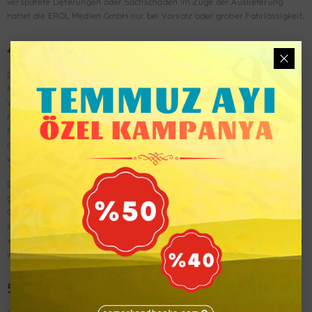
verspätete Lieferungen oder Sachschäden im Zuge der Auslieferung
haftet die EROL Medien GmbH nur bei Vorsatz oder grober Fahrlässigkeit.
4. Vertragsdauer und Kündigung
Die Bestellung des Abonnements gilt zunächst für die Dauer von 12
Monaten. Das Abonnement verlängert sich nach Ablauf der vereinbarten
Vertragslaufzeit jeweils auf unbestimmte Zeit, wenn der Abonnent nicht
rechtzeitig kündigt. Der Abonnent kann den Vertrag jederzeit mit einer
Frist von einem Monat zum Ende des nächsten Monats kündigen, wie es
die gesetzlichen Regelungen für Abonnementverträge (§ 309 Nr. 9 BGB)
vorsehen.
Das Recht beider Parteien, den Vertrag aus wichtigem Grund,
gegebenenfalls auch fristlos zu kündigen, bleibt unberührt. Ein wichtiger
Grund liegt insbesondere bei Zahlungsverzug oder bei einem
schuldhaften Verstoß gegen wesentliche vertragliche Verpflichtungen
vor, wenn dieser trotz Abmahnung mit angemessener Frist nicht behoben
wird.
5. Ratenzahlung