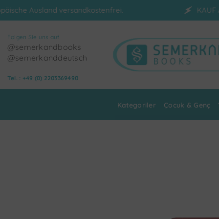
Skip to content
sandkostenfrei.
KAUF AUF RECHNUNG
Folgen Sie uns auf
@semerkandbooks
@semerkanddeutsch
Tel. : +49 (0) 2203369490
Kategoriler
Çocuk & Genç