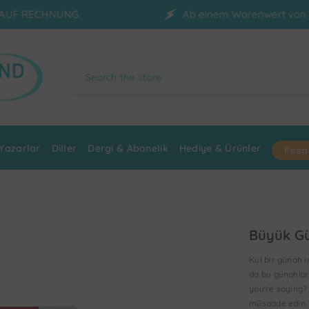
Ab einem Warenwert von 70 € erfolgt die Lief
Yazarlar
Diller
Dergi & Abonelik
Hediye & Ürünler
Fırsa
Büyük Gü
Kul bir günah i
da bu günahlar
you're saying?
müsaade edin. m