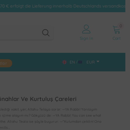
erung innerhalb Deutschlands versandkostenfrei.
0
0
item
Sign In
Cart
EN
EUR
tlar
DE
CHF
EN
CZK
TR
DKK
nahlar Ve Kurtuluş Çareleri
EUR
slediği vakit. yer; Allahu Telaya sorar: —YA Rabbi! Yarılayım
GBP
ı içime alayım mı? Gökyüzü de: —YA Rabbi! You can see what
 the. Allahu TeaIa ise şöyle buyurur: —"Kulumdan çekilin! Ona
HUF
ills...