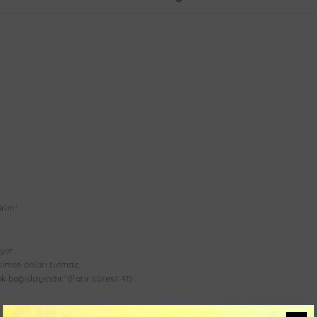
irim'
yor.
kimse onları tutmaz.
bağışlayıcıdır."(Fatır süresi: 41)