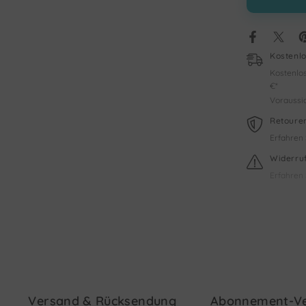
Kostenl
Kostenlos
€*
Voraussich
Retoure
Erfahren 
Widerru
Erfahren 
Versand & Rücksendung
Abonnement-Ve