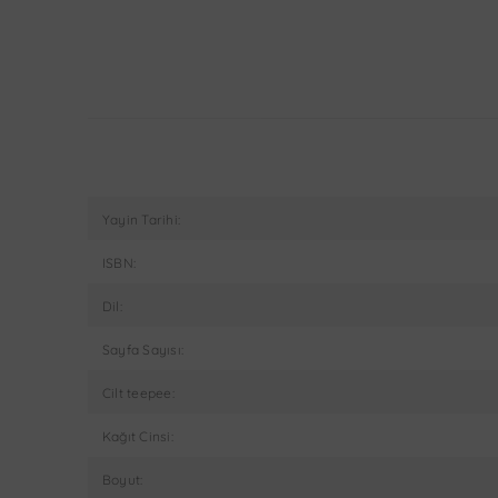
Yayin Tarihi:
ISBN:
Dil:
Sayfa Sayısı:
Cilt teepee:
Kağıt Cinsi:
Boyut: