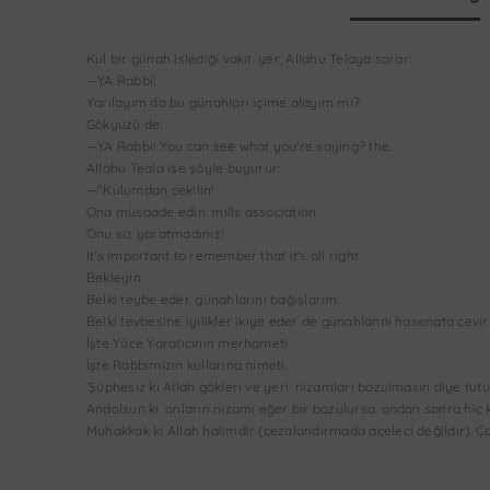
Kul bir günah islediği vakit. yer; Allahu Telaya sorar:
—YA Rabbi!
Yarılayım da bu günahları içime alayım mı?
Gökyüzü de:
—YA Rabbi! You can see what you're saying? the.
Allahu TeaIa ise şöyle buyurur:
—"Kulumdan çekilin!
Ona müsaade edin. mills association
Onu siz yaratmadınız!
It's important to remember that it's all right.
Bekleyin.
Belki teybe eder. günahlarını bağışlarım.
Belki tevbesine iyilikler ikiye eder de günahlannı hasenata çevir
İşte Yüce Yaratıcının merhameti.
İşte Rabbimizin kullarına nimeti.
'Şüphesiz ki Allah gökleri ve yeri. nizamları bozulmasın diye tutu
Andolsun ki. onların nizamı eğer bir bozulursa. ondan sonra hiç 
Muhakkak ki Allah halimdir (cezalandırmada aceleci değildir). Çok 