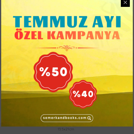
02/26/2016
9786059844376
TÜRKÇE
272
Cardboard box
Kitap Kagidı
13.5x21cm