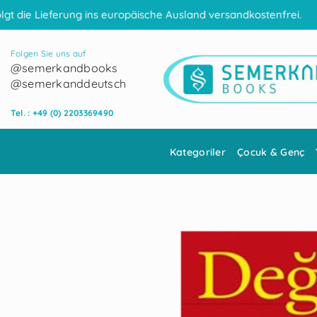
Skip to content
ins europäische Ausland versandkostenfrei.
Folgen Sie uns auf
@semerkandbooks
@semerkanddeutsch
Tel. : +49 (0) 2203369490
Kategoriler
Çocuk & Genç