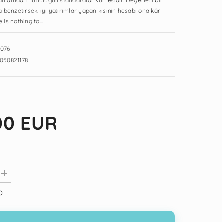
 anlamda. mutluluğun standardlar kümesidir. Değerleri bir
NOK
benzetirsek. iyi yatırımlar yapan kişinin hesabı ona kâr
 is nothing to...
PLN
RON
.076
050821178
SEK
00 EUR
Increase
quantity
for
0
Değerler
Psikolojisi
ve
İnsan