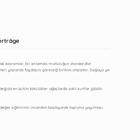
rträge
ortak kavramlar; bir anlamda. mutluluğun standardlar
 Ileri yaşlarda faydasını göreceği birikim olacaktır. Doğaya ya
iştiren bütün kötülükler. ağaçlarda saklı kurtlar gibidir.
. değer eğitiminin insandan başlayarak topluma yayılması