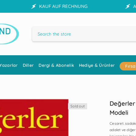
KAUF AUF RECHNUNG
Ab einem Warenwert
Yazarlar
Diller
Dergi & Abonelik
Hediye & Ürünler
Fırsa
Değerler 
Sold out
Modeli
Cesaret. sadaka
adalet ve diğer