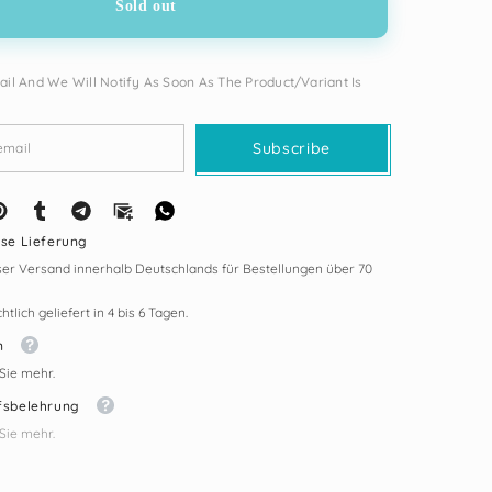
Sold out
-
Güzel
İnsan
Modeli
il And We Will Notify As Soon As The Product/variant Is
Subscribe
ose Lieferung
er Versand innerhalb Deutschlands für Bestellungen über 70
tlich geliefert in 4 bis 6 Tagen.
n
Sie mehr.
fsbelehrung
Sie mehr.