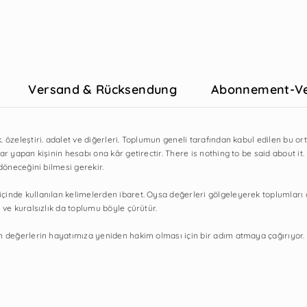
Versand & Rücksendung
Abonnement-Ve
. özeleştiri. adalet ve diğerleri. Toplumun geneli tarafından kabul edilen bu 
r yapan kişinin hesabı ona kâr getirectir. There is nothing to be said about it.
 döneceğini bilmesi gerekir.
inde kullanılan kelimelerden ibaret. Oysa değerleri gölgeleyerek toplumları değ
 ve kuralsızlık da toplumu böyle çürütür.
lan değerlerin hayatımıza yeniden hakim olması için bir adım atmaya çağırıyor