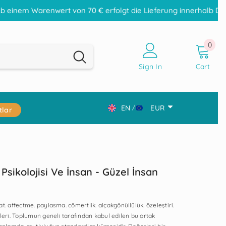
 von 70 € erfolgt die Lieferung innerhalb Deutschlands versan
0
0
item
Sign In
Cart
EN
EUR
tlar
DE
CHF
EN
CZK
TR
DKK
Psikolojisi Ve İnsan - Güzel İnsan
EUR
GBP
t. affectme. paylasma. cömertlik. alçakgönüllülük. özeleştiri.
HUF
leri. Toplumun geneli tarafından kabul edilen bu ortak