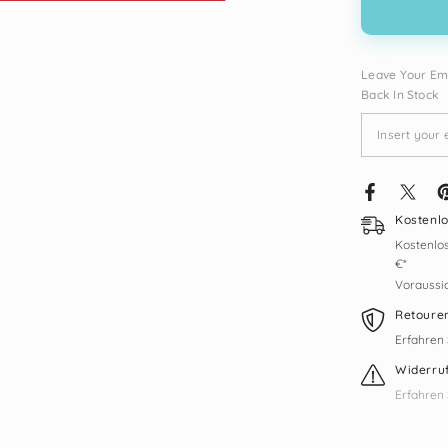
-
Güzel
İnsan
Modeli
Leave Your Ema
Back In Stock
Kostenl
Kostenlos
€*
Voraussich
Retoure
Erfahren 
Widerru
Erfahren 