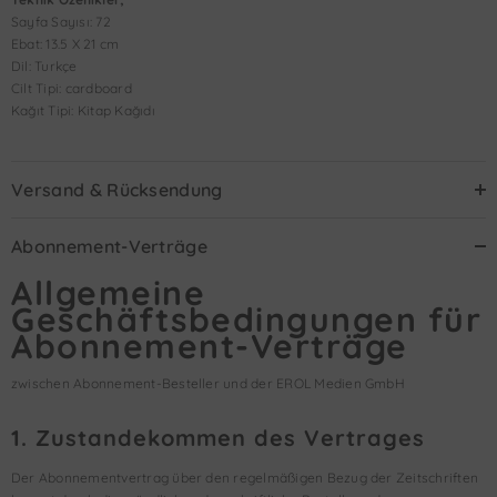
Sayfa Sayısı: 72
Ebat: 13.5 X 21 cm
Dil: Turkçe
Cilt Tipi: cardboard
Kağıt Tipi: Kitap Kağıdı
Versand & Rücksendung
Abonnement-Verträge
Allgemeine
Geschäftsbedingungen für
Abonnement-Verträge
zwischen Abonnement-Besteller und der EROL Medien GmbH
1. Zustandekommen des Vertrages
Der Abonnementvertrag über den regelmäßigen Bezug der Zeitschriften