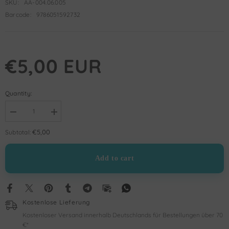
SKU:
AA-004.06.005
Barcode:
9786051592732
€5,00 EUR
Quantity:
Decrease
Increase
quantity
quantity
for
for
€5,00
Subtotal:
Dikkat
Dikkat
Kırılacak
Kırılacak
Hikaye
Hikaye
Add to cart
|
|
Jale
Jale
Nur
Nur
Turgut
Turgut
Kostenlose Lieferung
Kostenloser Versand innerhalb Deutschlands für Bestellungen über 70
€*