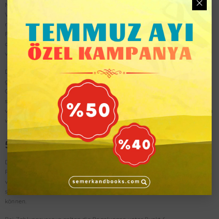
Monaten. Das Abonnement verlängert sich nach Ablauf der vereinbarten
Vertragslaufzeit jeweils auf unbestimmte Zeit, wenn der Abonnent nicht
rechtzeitig kündigt. Der Abonnent kann den Vertrag jederzeit mit einer
Frist von einem Monat zum Ende des nächsten Monats kündigen, wie es
die gesetzlichen Regelungen für Abonnementverträge (§ 309 Nr. 9 BGB)
vorsehen.
Das Recht beider Parteien, den Vertrag aus wichtigem Grund,
gegebenenfalls auch fristlos zu kündigen, bleibt unberührt. Ein wichtiger
Grund liegt insbesondere bei Zahlungsverzug oder bei einem
schuldhaften Verstoß gegen wesentliche vertragliche Verpflichtungen
vor, wenn dieser trotz Abmahnung mit angemessener Frist nicht behoben
wird.
5. Ratenzahlung
Die Bezahlung des Abonnements in 12 Monatsraten ist ausschließlich mit
PayPal oder Kreditkarte möglich. Der Abonnement-Besteller ist
verpflichtet, eine gültige Zahlungsmethode bereitzustellen und
sicherzustellen, dass die fälligen Raten rechtzeitig abgebucht werden
können.