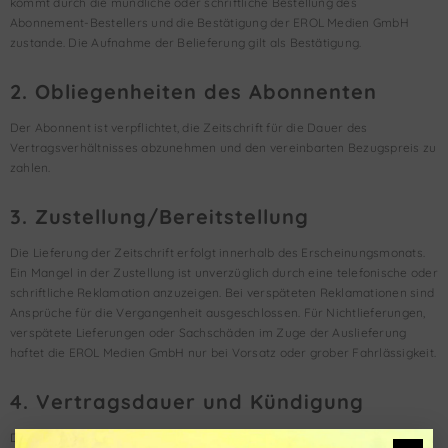
kommt durch die mündliche oder schriftliche Bestellung des
Abonnement-Bestellers und die Bestätigung der EROL Medien GmbH
zustande. Die Aufnahme der Belieferung gilt als Bestätigung.
2. Obliegenheiten des Abonnenten
Der Abonnent ist verpflichtet, die Zeitschrift für die Dauer des
Vertragsverhältnisses abzunehmen und den vereinbarten Bezugspreis zu
zahlen.
3. Zustellung/Bereitstellung
Die Lieferung der Zeitschrift erfolgt innerhalb des Erscheinungsmonats.
Ein Mangel in der Zustellung ist unverzüglich durch eine telefonische oder
schriftliche Reklamation anzuzeigen. Bei verspäteten Reklamationen sind
Ansprüche für die Vergangenheit ausgeschlossen. Für Nichtlieferungen,
verspätete Lieferungen oder Sachschäden im Zuge der Auslieferung
haftet die EROL Medien GmbH nur bei Vorsatz oder grober Fahrlässigkeit.
4. Vertragsdauer und Kündigung
Die Bestellung des Abonnements gilt zunächst für die Dauer von 12