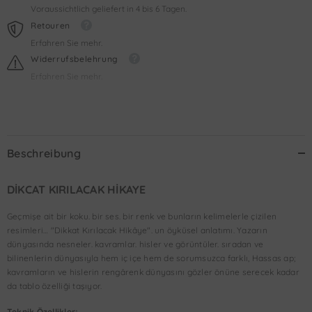
Voraussichtlich geliefert in 4 bis 6 Tagen.
Retouren
Erfahren Sie mehr.
Widerrufsbelehrung
Erfahren Sie mehr.
Beschreibung
DİKCAT KIRILACAK HİKAYE
Geçmişe ait bir koku. bir ses. bir renk ve bunların kelimelerle çizilen
resimleri… "Dikkat Kırılacak Hikâye". un öyküsel anlatımı. Yazarın
dünyasında nesneler. kavramlar. hisler ve görüntüler. sıradan ve
bilinenlerin dünyasıyla hem iç içe hem de sorumsuzca farklı, Hassas ap;
kavramların ve hislerin rengârenk dünyasını gözler önüne serecek kadar
da tablo özelliği taşıyor.
Teknik Özellikler;