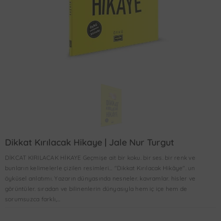
Dikkat Kırılacak Hikaye | Jale Nur Turgut
DİKCAT KIRILACAK HİKAYE Geçmişe ait bir koku. bir ses. bir renk ve
bunların kelimelerle çizilen resimleri… "Dikkat Kırılacak Hikâye". un
öyküsel anlatımı. Yazarın dünyasında nesneler. kavramlar. hisler ve
görüntüler. sıradan ve bilinenlerin dünyasıyla hem iç içe hem de
sorumsuzca farklı,...