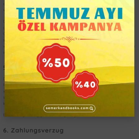
die gesetzlichen Regelungen für Abonnementverträge (§ 309 Nr. 9 BGB)
vorsehen.
Das Recht beider Parteien, den Vertrag aus wichtigem Grund,
gegebenenfalls auch fristlos zu kündigen, bleibt unberührt. Ein wichtiger
Grund liegt insbesondere bei Zahlungsverzug oder bei einem
schuldhaften Verstoß gegen wesentliche vertragliche Verpflichtungen
vor, wenn dieser trotz Abmahnung mit angemessener Frist nicht behoben
wird.
5. Ratenzahlung
Die Bezahlung des Abonnements in 12 Monatsraten ist ausschließlich mit
PayPal oder Kreditkarte möglich. Der Abonnement-Besteller ist
verpflichtet, eine gültige Zahlungsmethode bereitzustellen und
sicherzustellen, dass die fälligen Raten rechtzeitig abgebucht werden
können.
Bei Zahlungsverzug gelten die Regelungen unter Punkt 6.
6. Zahlungsverzug