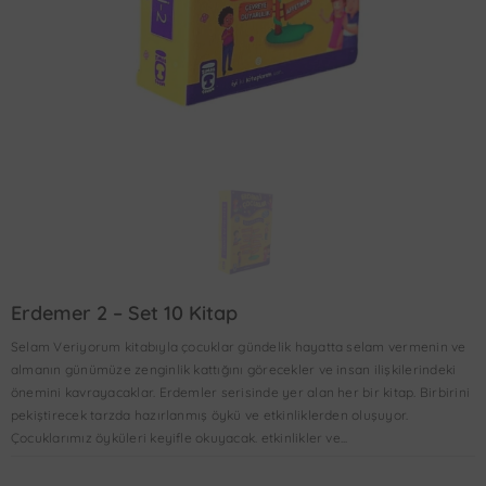
Erdemer 2 – Set 10 Kitap
Selam Veriyorum kitabıyla çocuklar gündelik hayatta selam vermenin ve
almanın günümüze zenginlik kattığını görecekler ve insan ilişkilerindeki
önemini kavrayacaklar. Erdemler serisinde yer alan her bir kitap. Birbirini
pekiştirecek tarzda hazırlanmış öykü ve etkinliklerden oluşuyor.
Çocuklarımız öyküleri keyifle okuyacak. etkinlikler ve...