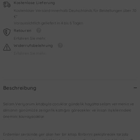
Kostenlose Lieferung
Kostenloser Versand innerhalb Deutschlands für Bestellungen über 70
€*
Voraussichtlich geliefert in 4 bis 6 Tagen.
Retouren
Erfahren Sie mehr.
Widerrufsbelehrung
Erfahren Sie mehr.
Beschreibung
Selam Veriyorum kitabıyla çocuklar gündelik hayatta selam vermenin ve
almanın günümüze zenginlik kattığını görecekler ve insan ilişkilerindeki
önemini kavrayacaklar.
Erdemler serisinde yer alan her bir kitap. Birbirini pekiştirecek tarzda