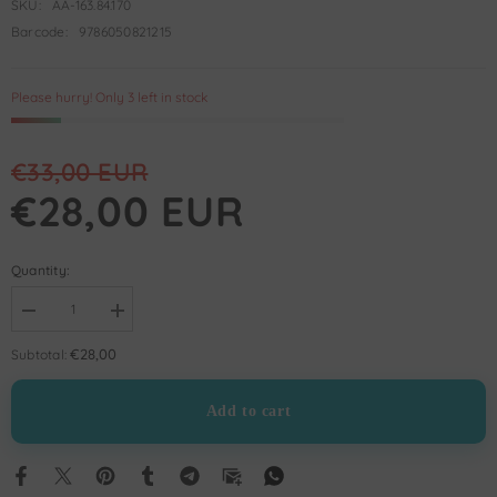
SKU:
AA-163.84.170
Barcode:
9786050821215
Please hurry! Only 3 left in stock
€33,00 EUR
€28,00 EUR
Quantity:
Decrease
Increase
quantity
quantity
for
for
€28,00
Subtotal:
Erdemer
Erdemer
2
2
–
–
Add to cart
Set
Set
10
10
Kitap
Kitap