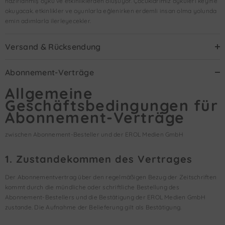
hazırlanmış öykü ve etkinliklerden oluşuyor. Çocuklarımız öyküleri keyifle
okuyacak. etkinlikler ve oyunlarla eğlenirken erdemli insan olma yolunda
emin adımlarla ilerleyecekler.
Versand & Rücksendung
Abonnement-Verträge
Allgemeine
Geschäftsbedingungen für
Abonnement-Verträge
zwischen Abonnement-Besteller und der EROL Medien GmbH
1. Zustandekommen des Vertrages
Der Abonnementvertrag über den regelmäßigen Bezug der Zeitschriften
kommt durch die mündliche oder schriftliche Bestellung des
Abonnement-Bestellers und die Bestätigung der EROL Medien GmbH
zustande. Die Aufnahme der Belieferung gilt als Bestätigung.