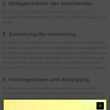
2. Obliegenheiten des Abonnenten
Der Abonnent ist verpflichtet, die Zeitschrift für die Dauer des
Vertragsverhältnisses abzunehmen und den vereinbarten Bezugspreis zu
zahlen.
3. Zustellung/Bereitstellung
Die Lieferung der Zeitschrift erfolgt innerhalb des Erscheinungsmonats.
Ein Mangel in der Zustellung ist unverzüglich durch eine telefonische oder
schriftliche Reklamation anzuzeigen. Bei verspäteten Reklamationen sind
Ansprüche für die Vergangenheit ausgeschlossen. Für Nichtlieferungen,
verspätete Lieferungen oder Sachschäden im Zuge der Auslieferung
haftet die EROL Medien GmbH nur bei Vorsatz oder grober Fahrlässigkeit.
4. Vertragsdauer und Kündigung
Die Bestellung des Abonnements gilt zunächst für die Dauer von 12
Monaten. Das Abonnement verlängert sich nach Ablauf der vereinbarten
Vertragslaufzeit jeweils auf unbestimmte Zeit, wenn der Abonnent nicht
rechtzeitig kündigt. Der Abonnent kann den Vertrag jederzeit mit einer
Frist von einem Monat zum Ende des nächsten Monats kündigen, wie es