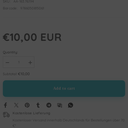
SKU:
AA-163.76.194
Barcode:
9786050815061
€10,00 EUR
Quantity:
Decrease
Increase
quantity
quantity
for
for
€10,00
Subtotal:
Güvenli
Güvenli
Baglanma
Baglanma
Add to cart
Kostenlose Lieferung
Kostenloser Versand innerhalb Deutschlands für Bestellungen über 70
€*