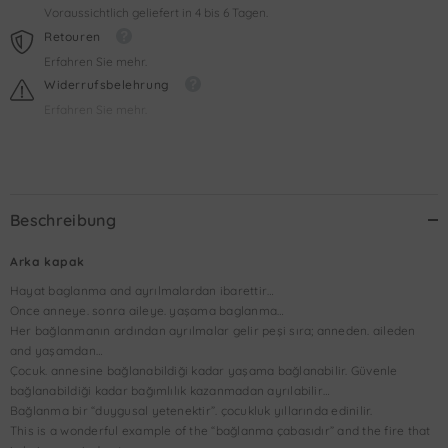
Voraussichtlich geliefert in 4 bis 6 Tagen.
Retouren
Erfahren Sie mehr.
Widerrufsbelehrung
Erfahren Sie mehr.
Beschreibung
Arka kapak
Hayat baglanma and ayrılmalardan ibarettir…
Once anneye. sonra aileye. yaşama baglanma…
Her bağlanmanın ardından ayrılmalar gelir peşi sıra; anneden. aileden
and yaşamdan…
Çocuk. annesine bağlanabildiği kadar yaşama bağlanabilir. Güvenle
bağlanabildiği kadar bağımlılık kazanmadan ayrılabilir…
Bağlanma bir “duygusal yetenektir”. çocukluk yıllarında edinilir.
This is a wonderful example of the “bağlanma çabasıdır” and the fire that