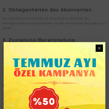
2. Obliegenheiten des Abonnenten
Der Abonnent ist verpflichtet, die Zeitschrift für die Dauer des
Vertragsverhältnisses abzunehmen und den vereinbarten Bezugspreis zu
zahlen.
3. Zustellung/Bereitstellung
Die Lieferung der Zeitschrift erfolgt innerhalb des Erscheinungsmonats.
Ein Mangel in der Zustellung ist unverzüglich durch eine telefonische oder
schriftliche Reklamation anzuzeigen. Bei verspäteten Reklamationen sind
Ansprüche für die Vergangenheit ausgeschlossen. Für Nichtlieferungen,
verspätete Lieferungen oder Sachschäden im Zuge der Auslieferung
haftet die EROL Medien GmbH nur bei Vorsatz oder grober Fahrlässigkeit.
4. Vertragsdauer und Kündigung
Die Bestellung des Abonnements gilt zunächst für die Dauer von 12
Monaten. Das Abonnement verlängert sich nach Ablauf der vereinbarten
Vertragslaufzeit jeweils auf unbestimmte Zeit, wenn der Abonnent nicht
rechtzeitig kündigt. Der Abonnent kann den Vertrag jederzeit mit einer