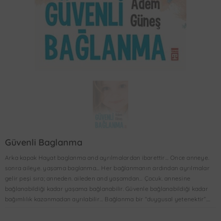
Güvenli Baglanma
Arka kapak Hayat baglanma and ayrılmalardan ibarettir… Once anneye.
sonra aileye. yaşama baglanma… Her bağlanmanın ardından ayrılmalar
gelir peşi sıra; anneden. aileden and yaşamdan… Çocuk. annesine
bağlanabildiği kadar yaşama bağlanabilir. Güvenle bağlanabildiği kadar
bağımlılık kazanmadan ayrılabilir… Bağlanma bir “duygusal yetenektir”....