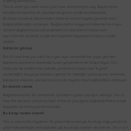
is being carried out.
This is what you want when you have something to say. Böyle kişiler
kendilerini eşlerine ve çocuklarına güven içinde bırakamazlar.
Bu kitap. çocukluk döneminden itibaren kişinin hayata güvenle nasıl
bağlanabileceğini anlatıyor. 'Bağlanma'nın duygusal kökenlerine iniyor.
Güvenli Bağlanma
çocukluk döneminin and önemli kazanımını
kaçırmamak ve kendi içinde derinleşmek isteyenlerin başucu kitabı
olabilir.
Editörün görüşü
But it's sad that you can't do it yet. aynı zamanda her şeye yeniden
başlama cesaretini kendinde bulan yetişkinlere de hitap ediyor. Özü
itibariyle de mükemmel şekilde yaratılmış insana nasıl kıymet
verileceğini; dunyaya dupduru gelmiş bir bebeğin yavaş yavaş annesine.
babasına. ailesine. çevresine sonra da hayata nasıl bağlandığını anlatıyor.
En önemli cümle
Bağlanma bütün bir cemberdir. Çemberin yarısı çocuğun anneye. This is
how the annenin comes to light. Annenin çocuğuna bağlanabilmesi ancak
kaygıdan arınmasıyla mümkündür.
Bu kitap neden önemli
This is where the hayatının ilk yıllarında annesiyle kurduğu bağ yetişkinlik
yıllarında kendiyle and başkalarıyla kuracağı ilişkileri de belirler. Onun için