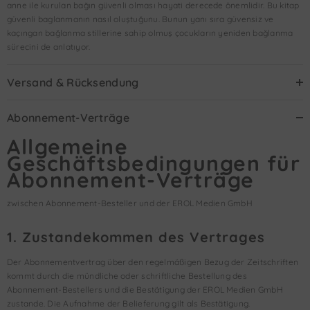
anne ile kurulan bağın güvenli olması hayati derecede önemlidir. Bu kitap
güvenli baglanmanın nasıl oluştuğunu. Bunun yanı sıra güvensiz ve
kaçıngan bağlanma stillerine sahip olmuş çocukların yeniden bağlanma
sürecini de anlatıyor.
Versand & Rücksendung
Abonnement-Verträge
Allgemeine
Geschäftsbedingungen für
Abonnement-Verträge
zwischen Abonnement-Besteller und der EROL Medien GmbH
1. Zustandekommen des Vertrages
Der Abonnementvertrag über den regelmäßigen Bezug der Zeitschriften
kommt durch die mündliche oder schriftliche Bestellung des
Abonnement-Bestellers und die Bestätigung der EROL Medien GmbH
zustande. Die Aufnahme der Belieferung gilt als Bestätigung.