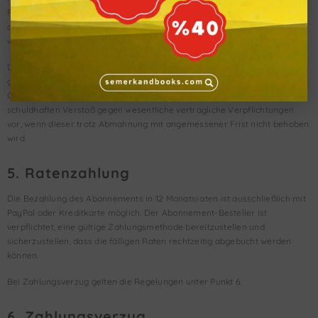
Frist von einem Monat zum Ende des nächsten Monats kündigen, wie es
die gesetzlichen Regelungen für Abonnementverträge (§ 309 Nr. 9 BGB)
vorsehen.
Das Recht beider Parteien, den Vertrag aus wichtigem Grund,
gegebenenfalls auch fristlos zu kündigen, bleibt unberührt. Ein wichtiger
Grund liegt insbesondere bei Zahlungsverzug oder bei einem
schuldhaften Verstoß gegen wesentliche vertragliche Verpflichtungen
vor, wenn dieser trotz Abmahnung mit angemessener Frist nicht behoben
wird.
5. Ratenzahlung
Die Bezahlung des Abonnements in 12 Monatsraten ist ausschließlich mit
PayPal oder Kreditkarte möglich. Der Abonnement-Besteller ist
verpflichtet, eine gültige Zahlungsmethode bereitzustellen und
sicherzustellen, dass die fälligen Raten rechtzeitig abgebucht werden
können.
Bei Zahlungsverzug gelten die Regelungen unter Punkt 6.
6. Zahlungsverzug