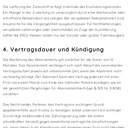
Die Lieferung der Zeitschrift erfolgt innerhalb des Erscheinungsmonats.
Ein Mangel in der Zustellung ist unverzüglich durch eine telefonische oder
schriftliche Reklamation anzuzeigen. Bei verspäteten Reklamationen sind
Ansprüche für die Vergangenheit ausgeschlossen. Für Nichtlieferungen,
verspätete Lieferungen oder Sachschäden im Zuge der Auslieferung
haftet die EROL Medien GmbH nur bei Vorsatz oder grober Fahrlässigkeit.
4. Vertragsdauer und Kündigung
Die Bestellung des Abonnements gilt zunächst für die Dauer von 12
Monaten. Das Abonnement verlängert sich nach Ablauf der vereinbarten
Vertragslaufzeit jeweils auf unbestimmte Zeit, wenn der Abonnent nicht
rechtzeitig kündigt. Der Abonnent kann den Vertrag jederzeit mit einer
Frist von einem Monat zum Ende des nächsten Monats kündigen, wie es
die gesetzlichen Regelungen für Abonnementverträge (§ 309 Nr. 9 BGB)
vorsehen.
Das Recht beider Parteien, den Vertrag aus wichtigem Grund,
gegebenenfalls auch fristlos zu kündigen, bleibt unberührt. Ein wichtiger
Grund liegt insbesondere bei Zahlungsverzug oder bei einem
schuldhaften Verstoß gegen wesentliche vertragliche Verpflichtungen
vor, wenn dieser trotz Abmahnung mit angemessener Frist nicht behoben