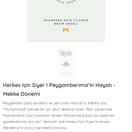
Herkes Için Siyer I Peygamberimiz'in Hayatı -
Mekke Dönemi
Peygamber (sav) sevdalısı ve şairi olan Hassân b. Sâbit'e (ra).
"Muhammed'i övecek bir şiir oku!" dedicler bark. "Ben sözlerimle
Sale
Sale
Sale
Sale
Sale
Sale
Sale
Sale
Sale
Sale
Muhammed'i (sav) övemem. bilakis Muhammed (sav) ile sözlerimi
güzelleştirmiş olurum." demistir. İşte Herkes İçin Siyer'in amacı.
Efendimiz'in (sav) o bereketli ömrüne...