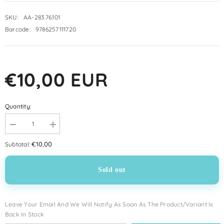
SKU:
AA-283.76.101
Barcode:
9786257111720
€10,00 EUR
Quantity:
Decrease
Increase
quantity
quantity
for
for
€10,00
Subtotal:
Herkes
Herkes
için
için
Siyer
Siyer
Sold out
I
I
Peygamberimiz&#39;in
Peygamberimiz&#39;in
Hayatı
Hayatı
-
-
Mekke
Mekke
Leave Your Email And We Will Notify As Soon As The Product/variant Is
Dönemi
Dönemi
Back In Stock