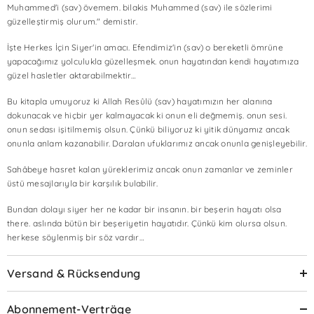
Muhammed'i (sav) övemem. bilakis Muhammed (sav) ile sözlerimi
güzelleştirmiş olurum." demistir.
İşte Herkes İçin Siyer'in amacı. Efendimiz'in (sav) o bereketli ömrüne
yapacağımız yolculukla güzelleşmek. onun hayatından kendi hayatımıza
güzel hasletler aktarabilmektir…
Bu kitapla umuyoruz ki Allah Resûlü (sav) hayatımızın her alanına
dokunacak ve hiçbir yer kalmayacak ki onun eli değmemiş. onun sesi.
onun sedası işitilmemiş olsun. Çünkü biliyoruz ki yitik dünyamız ancak
onunla anlam kazanabilir. Daralan ufuklarımız ancak onunla genişleyebilir.
Sahâbeye hasret kalan yüreklerimiz ancak onun zamanlar ve zeminler
üstü mesajlarıyla bir karşılık bulabilir.
Bundan dolayı siyer her ne kadar bir insanın. bir beşerin hayatı olsa
there. aslında bütün bir beşeriyetin hayatıdır. Çünkü kim olursa olsun.
herkese söylenmiş bir söz vardır…
Versand & Rücksendung
Abonnement-Verträge