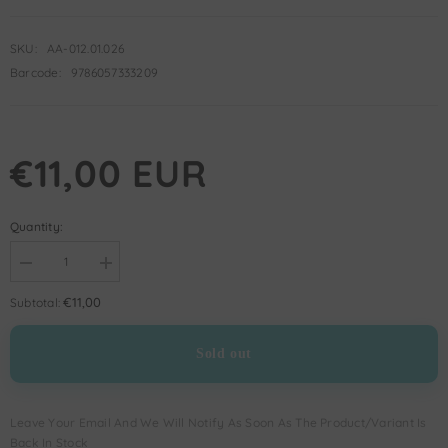
SKU:
AA-012.01.026
Barcode:
9786057333209
€11,00 EUR
Quantity:
Decrease
Increase
quantity
quantity
for
for
€11,00
Subtotal:
Hz.
Hz.
Peygamber&#39;in
Peygamber&#39;in
(sav)
(sav)
Sold out
Aile
Aile
Hayatı
Hayatı
|
|
Hakan
Hakan
Öner
Öner
Leave Your Email And We Will Notify As Soon As The Product/variant Is
Back In Stock