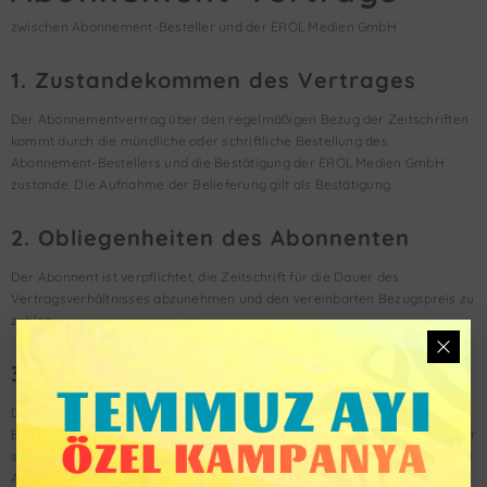
zwischen Abonnement-Besteller und der EROL Medien GmbH
1. Zustandekommen des Vertrages
Der Abonnementvertrag über den regelmäßigen Bezug der Zeitschriften
kommt durch die mündliche oder schriftliche Bestellung des
Abonnement-Bestellers und die Bestätigung der EROL Medien GmbH
zustande. Die Aufnahme der Belieferung gilt als Bestätigung.
2. Obliegenheiten des Abonnenten
Der Abonnent ist verpflichtet, die Zeitschrift für die Dauer des
Vertragsverhältnisses abzunehmen und den vereinbarten Bezugspreis zu
zahlen.
3. Zustellung/Bereitstellung
Die Lieferung der Zeitschrift erfolgt innerhalb des Erscheinungsmonats.
Ein Mangel in der Zustellung ist unverzüglich durch eine telefonische oder
schriftliche Reklamation anzuzeigen. Bei verspäteten Reklamationen sind
Ansprüche für die Vergangenheit ausgeschlossen. Für Nichtlieferungen,