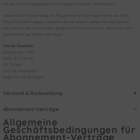
ise ancak Hz. Peygamberin aile hayatını bilmekte mümkündür.
Hakan Öner'in hazırladığı Hz. Peygamber'in Aile Hayatı adlı eser. Allah
Resulünün aile hayatını. eşlerine davranışlarını. onlara verdiği kıymeti.
çocuklarına. torunlarına olan sevgisini ve Müslümanların ailelerine nasıl
davranması gerektiğini ele alıyor.
Teknik Özellikler;
Sayfa Sayısı: 240
Ebat: 13.5 X 21 cm
Dil: Turkçe
Cilt Tipi: cardboard
Kağıt Tipi: Kitap Kağıdı
Versand & Rücksendung
Abonnement-Verträge
Allgemeine
Geschäftsbedingungen für
Abonnement-Verträge