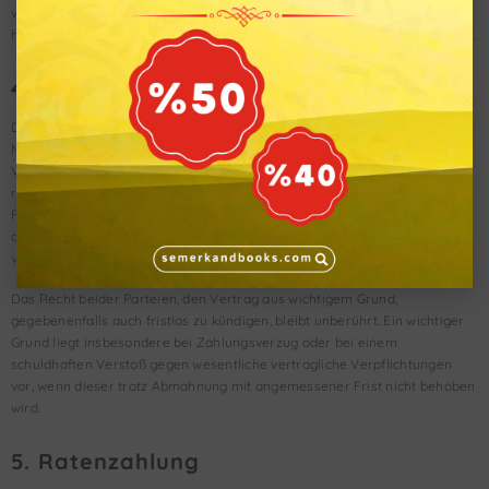
verspätete Lieferungen oder Sachschäden im Zuge der Auslieferung
haftet die EROL Medien GmbH nur bei Vorsatz oder grober Fahrlässigkeit.
4. Vertragsdauer und Kündigung
Die Bestellung des Abonnements gilt zunächst für die Dauer von 12
Monaten. Das Abonnement verlängert sich nach Ablauf der vereinbarten
Vertragslaufzeit jeweils auf unbestimmte Zeit, wenn der Abonnent nicht
rechtzeitig kündigt. Der Abonnent kann den Vertrag jederzeit mit einer
Frist von einem Monat zum Ende des nächsten Monats kündigen, wie es
die gesetzlichen Regelungen für Abonnementverträge (§ 309 Nr. 9 BGB)
vorsehen.
Das Recht beider Parteien, den Vertrag aus wichtigem Grund,
gegebenenfalls auch fristlos zu kündigen, bleibt unberührt. Ein wichtiger
Grund liegt insbesondere bei Zahlungsverzug oder bei einem
schuldhaften Verstoß gegen wesentliche vertragliche Verpflichtungen
vor, wenn dieser trotz Abmahnung mit angemessener Frist nicht behoben
wird.
5. Ratenzahlung