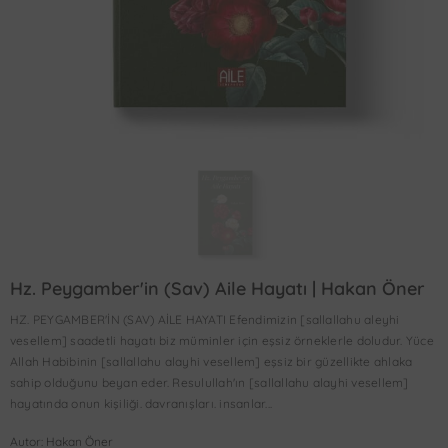
Hz. Peygamber'in (sav) Aile Hayatı | Hakan Öner
HZ. PEYGAMBER'İN (SAV) AİLE HAYATI Efendimizin [sallallahu aleyhi
vesellem] saadetli hayatı biz müminler için eşsiz örneklerle doludur. Yüce
Allah Habibinin [sallallahu alayhi vesellem] eşsiz bir güzellikte ahlaka
sahip olduğunu beyan eder. Resulullah'ın [sallallahu alayhi vesellem]
hayatında onun kişiliği. davranışları. insanlar...
Autor: Hakan Öner