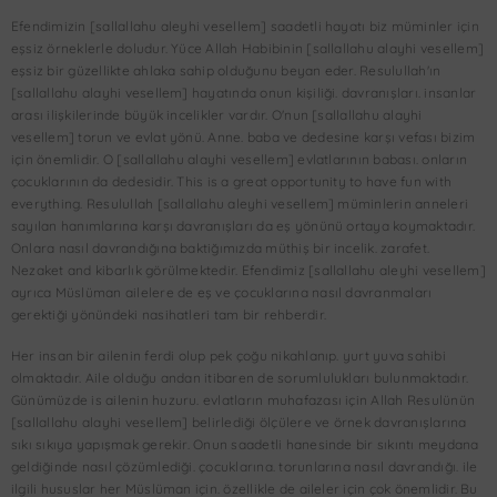
Efendimizin [sallallahu aleyhi vesellem] saadetli hayatı biz müminler için
eşsiz örneklerle doludur. Yüce Allah Habibinin [sallallahu alayhi vesellem]
eşsiz bir güzellikte ahlaka sahip olduğunu beyan eder. Resulullah'ın
[sallallahu alayhi vesellem] hayatında onun kişiliği. davranışları. insanlar
arası ilişkilerinde büyük incelikler vardır. O'nun [sallallahu alayhi
vesellem] torun ve evlat yönü. Anne. baba ve dedesine karşı vefası bizim
için önemlidir. O [sallallahu alayhi vesellem] evlatlarının babası. onların
çocuklarının da dedesidir. This is a great opportunity to have fun with
everything. Resulullah [sallallahu aleyhi vesellem] müminlerin anneleri
sayılan hanımlarına karşı davranışları da eş yönünü ortaya koymaktadır.
Onlara nasıl davrandığına baktiğımızda müthiş bir incelik. zarafet.
Nezaket and kibarlık görülmektedir. Efendimiz [sallallahu aleyhi vesellem]
ayrıca Müslüman ailelere de eş ve çocuklarına nasıl davranmaları
gerektiği yönündeki nasihatleri tam bir rehberdir.
Her insan bir ailenin ferdi olup pek çoğu nikahlanıp. yurt yuva sahibi
olmaktadır. Aile olduğu andan itibaren de sorumlulukları bulunmaktadır.
Günümüzde is ailenin huzuru. evlatların muhafazası için Allah Resulünün
[sallallahu alayhi vesellem] belirlediği ölçülere ve örnek davranışlarına
sıkı sıkıya yapışmak gerekir. Onun saadetli hanesinde bir sıkıntı meydana
geldiğinde nasıl çözümlediği. çocuklarına. torunlarına nasıl davrandığı. ile
ilgili hususlar her Müslüman için. özellikle de aileler için çok önemlidir. Bu