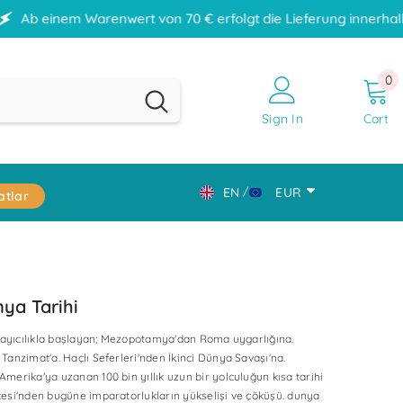
arenwert von 70 € erfolgt die Lieferung innerhalb Deutschland
0
0
it
Sign In
Cart
EN
EUR
atlar
DE
CHF
EN
CZK
TR
DKK
ya Tarihi
EUR
playıcılıkla başlayan; Mezopotamya'dan Roma uygarlığına.
GBP
Tanzimat'a. Haçlı Seferleri'nden İkinci Dünya Savaşı'na.
merika'ya uzanan 100 bin yıllık uzun bir yolculuğun kısa tarihi
HUF
esi'nden bugüne imparatorlukların yükselişi ve çöküşü. dunya