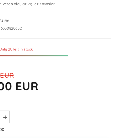
veren olaylar. kişiler. savaşlar...
NOK
PLN
84.198
RON
86050820652
SEK
Only 20 left in stock
 EUR
,00 EUR
Increase
quantity
for
,00
Kisa