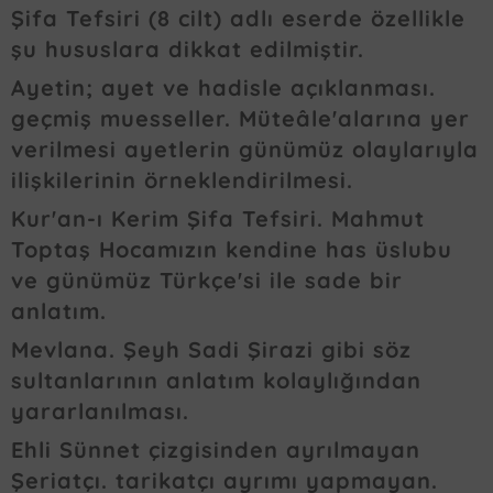
Şifa Tefsiri (8 cilt) adlı eserde özellikle
şu hususlara dikkat edilmiştir.
Ayetin; ayet ve hadisle açıklanması.
geçmiş muesseller. Müteâle'alarına yer
verilmesi ayetlerin günümüz olaylarıyla
ilişkilerinin örneklendirilmesi.
Kur'an-ı Kerim Şifa Tefsiri. Mahmut
Toptaş Hocamızın kendine has üslubu
ve günümüz Türkçe'si ile sade bir
anlatım.
Mevlana. Şeyh Sadi Şirazi gibi söz
sultanlarının anlatım kolaylığından
yararlanılması.
Ehli Sünnet çizgisinden ayrılmayan
Şeriatçı. tarikatçı ayrımı yapmayan.