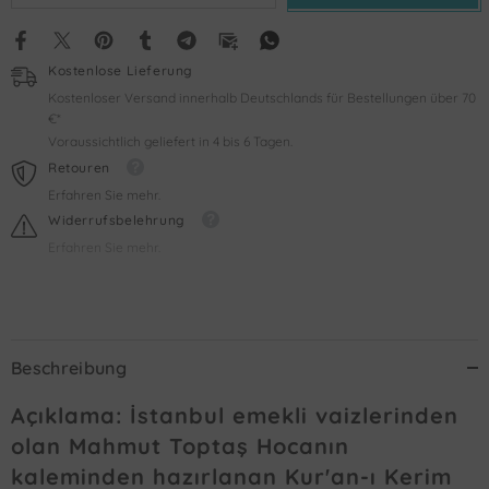
Kostenlose Lieferung
Kostenloser Versand innerhalb Deutschlands für Bestellungen über 70
€*
Voraussichtlich geliefert in 4 bis 6 Tagen.
Retouren
Erfahren Sie mehr.
Widerrufsbelehrung
Erfahren Sie mehr.
Beschreibung
Açıklama: İstanbul emekli vaizlerinden
olan Mahmut Toptaş Hocanın
kaleminden hazırlanan Kur'an-ı Kerim