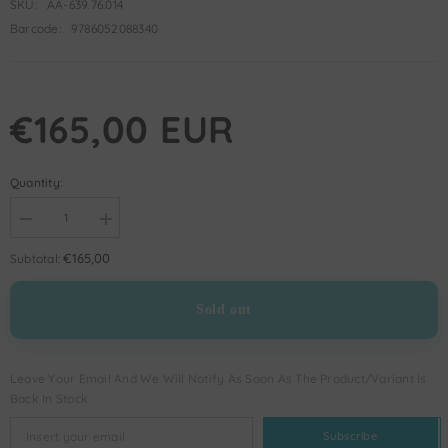
SKU:
AA-639.76.014
Barcode:
9786052088340
€165,00 EUR
Quantity:
Decrease
Increase
quantity
quantity
for
for
€165,00
Subtotal:
Kur&#39;an-
Kur&#39;an-
ı
ı
Kerim
Kerim
Sold out
Şifa
Şifa
Tefsiri
Tefsiri
8
8
cilt
cilt
Leave Your Email And We Will Notify As Soon As The Product/variant Is
Back In Stock
Subscribe