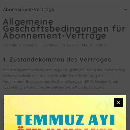
Abonnement-Verträge
Allgemeine
Geschäftsbedingungen für
Abonnement-Verträge
zwischen Abonnement-Besteller und der EROL Medien GmbH
1. Zustandekommen des Vertrages
Der Abonnementvertrag über den regelmäßigen Bezug der Zeitschriften
kommt durch die mündliche oder schriftliche Bestellung des
Abonnement-Bestellers und die Bestätigung der EROL Medien GmbH
zustande. Die Aufnahme der Belieferung gilt als Bestätigung.
2. Obliegenheiten des Abonnenten
Der Abonnent ist verpflichtet, die Zeitschrift für die Dauer des
Vertragsverhältnisses abzunehmen und den vereinbarten Bezugspreis zu
zahlen.