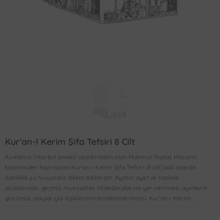
Kur'an-I Kerim Şifa Tefsiri 8 Cilt
Açıklama: İstanbul emekli vaizlerinden olan Mahmut Toptaş Hocanın
kaleminden hazırlanan Kur'an-ı Kerim Şifa Tefsiri (8 cilt) adlı eserde
özellikle şu hususlara dikkat edilmiştir. Ayetin; ayet ve hadisle
açıklanması. geçmiş muesseller. Müteâle'alarına yer verilmesi ayetlerin
günümüz olaylarıyla ilişkilerinin örneklendirilmesi. Kur'an-ı Kerim...