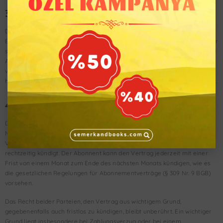
3. Zustellung/Bereitstellung
Die Lieferung der Zeitschrift erfolgt innerhalb des Erscheinungsmonats.
Ein Mangel in der Zustellung ist unverzüglich durch eine telefonische oder
schriftliche Reklamation anzuzeigen. Bei verspäteten Reklamationen sind
Ansprüche für die Vergangenheit ausgeschlossen. Für Nichtlieferungen,
verspätete Lieferungen oder Sachschäden im Zuge der Auslieferung
haftet die EROL Medien GmbH nur bei Vorsatz oder grober Fahrlässigkeit.
4. Vertragsdauer und Kündigung
Die Bestellung des Abonnements gilt zunächst für die Dauer von 12
Monaten. Das Abonnement verlängert sich nach Ablauf der vereinbarten
Vertragslaufzeit jeweils auf unbestimmte Zeit, wenn der Abonnent nicht
rechtzeitig kündigt. Der Abonnent kann den Vertrag jederzeit mit einer
Frist von einem Monat zum Ende des nächsten Monats kündigen, wie es
die gesetzlichen Regelungen für Abonnementverträge (§ 309 Nr. 9 BGB)
vorsehen.
Das Recht beider Parteien, den Vertrag aus wichtigem Grund,
gegebenenfalls auch fristlos zu kündigen, bleibt unberührt. Ein wichtiger
Grund liegt insbesondere bei Zahlungsverzug oder bei einem