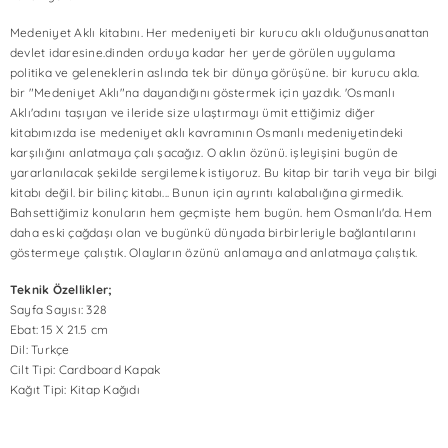
Medeniyet Aklı kitabını. Her medeniyeti bir kurucu aklı olduğunusanattan
devlet idaresine.dinden orduya kadar her yerde görülen uygulama
politika ve geleneklerin aslında tek bir dünya görüşüne. bir kurucu akla.
bir "Medeniyet Aklı"na dayandığını göstermek için yazdık.
'Osmanlı
Aklı'adını taşıyan ve ileride size ulaştırmayı ümit ettiğimiz diğer
kitabımızda ise medeniyet aklı kavramının Osmanlı medeniyetindeki
karşılığını anlatmaya çalı şacağız. O aklın özünü. işleyişini bugün de
yararlanılacak şekilde sergilemek istiyoruz.
Bu kitap bir tarih veya bir bilgi
kitabı değil. bir bilinç kitabı... Bunun için ayrıntı kalabalığına girmedik.
Bahsettiğimiz konuların hem geçmişte hem bugün. hem Osmanlı'da. Hem
daha eski çağdaşı olan ve bugünkü dünyada birbirleriyle bağlantılarını
göstermeye çalıştık. Olayların özünü anlamaya and anlatmaya çalıştık.
Teknik Özellikler;
Sayfa Sayısı: 328
Ebat: 15 X 21.5 cm
Dil: Turkçe
Cilt Tipi: Cardboard Kapak
Kağıt Tipi: Kitap Kağıdı