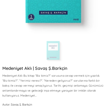
Medeniyet Aklı | Savaş Ş.Barkçin
Medeniyet Aklı Bu kitap “Biz kimiz?” sorusuna cevap vermek için yazıldı.
“Biz kimiz?”. “Yerimiz neresi?”. “Nereden geliyoruz?” sorularına farklı bir
bakış ile cevap vermeyi amaçlıyoruz. Tarihi. geçmişi anlamaya. Günümüzü
Sale
Sale
Sale
Sale
Sale
Sale
Sale
Sale
Sale
Sale
anlamlandırmaya ve geleceği inşa etmeye yarayan bir imkân olarak
kullanıyoruz. Medeniyet...
Autor: Savaş Ş. Barkçin