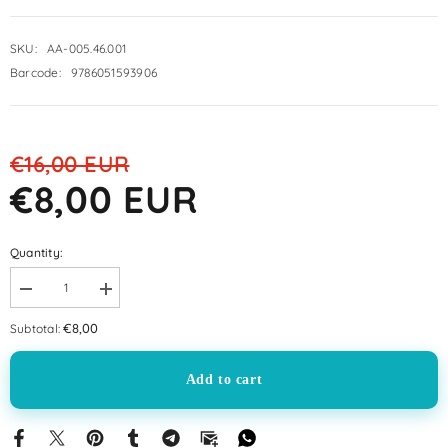
SKU:
AA-005.46.001
Barcode:
9786051593906
€16,00 EUR
€8,00 EUR
Quantity:
Decrease
Increase
quantity
quantity
for
for
€8,00
Subtotal:
Medeniyet
Medeniyet
Aklı
Aklı
|
|
Add to cart
Savaş
Savaş
Ş.Barkçin
Ş.Barkçin