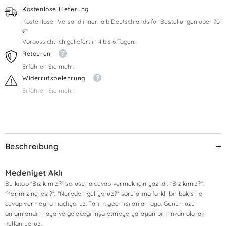
Kostenlose Lieferung
Kostenloser Versand innerhalb Deutschlands für Bestellungen über 70
€*
Voraussichtlich geliefert in 4 bis 6 Tagen.
Retouren
Erfahren Sie mehr.
Widerrufsbelehrung
Erfahren Sie mehr.
Beschreibung
Medeniyet Aklı
Bu kitap “Biz kimiz?” sorusuna cevap vermek için yazıldı. “Biz kimiz?”.
“Yerimiz neresi?”. “Nereden geliyoruz?” sorularına farklı bir bakış ile
cevap vermeyi amaçlıyoruz. Tarihi. geçmişi anlamaya. Günümüzü
anlamlandırmaya ve geleceği inşa etmeye yarayan bir imkân olarak
kullanıyoruz.