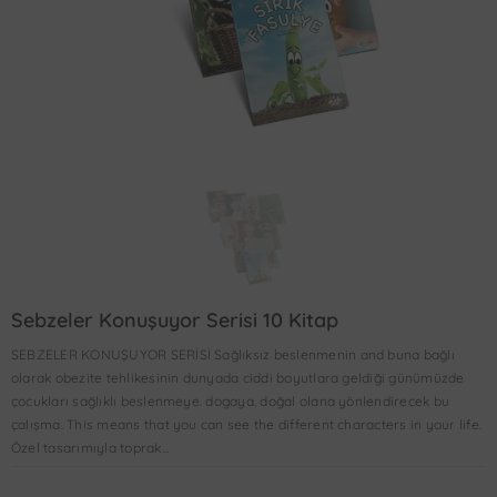
Sebzeler Konuşuyor Serisi 10 Kitap
SEBZELER KONUŞUYOR SERİSİ Sağlıksız beslenmenin and buna bağlı
olarak obezite tehlikesinin dunyada ciddi boyutlara geldiği günümüzde
çocukları sağlıklı beslenmeye. dogaya. doğal olana yönlendirecek bu
çalışma. This means that you can see the different characters in your life.
Özel tasarımıyla toprak...