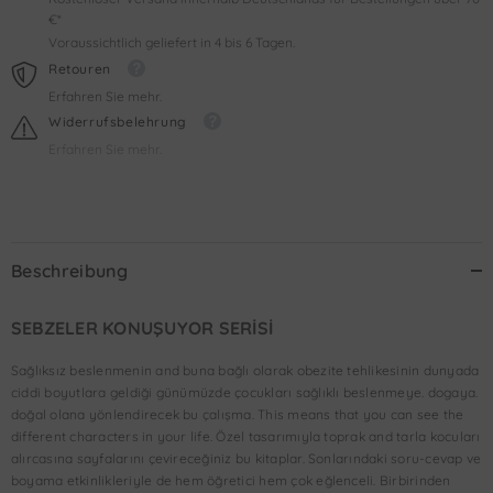
€*
Voraussichtlich geliefert in 4 bis 6 Tagen.
Retouren
Erfahren Sie mehr.
Widerrufsbelehrung
Erfahren Sie mehr.
Beschreibung
SEBZELER KONUŞUYOR SERİSİ
Sağlıksız beslenmenin and buna bağlı olarak obezite tehlikesinin dunyada
ciddi boyutlara geldiği günümüzde çocukları sağlıklı beslenmeye. dogaya.
doğal olana yönlendirecek bu çalışma. This means that you can see the
different characters in your life. Özel tasarımıyla toprak and tarla kocuları
alırcasına sayfalarını çevireceğiniz bu kitaplar. Sonlarındaki soru-cevap ve
boyama etkinlikleriyle de hem öğretici hem çok eğlenceli. Birbirinden