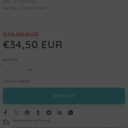
SKU:
AA-017.02.002
Barcode:
9786056953583
€46,00 EUR
€34,50 EUR
Quantity:
Decrease
Increase
quantity
quantity
for
for
€34,50
Subtotal:
Sebzeler
Sebzeler
Konuşuyor
Konuşuyor
Serisi
Serisi
Add to cart
10
10
Kitap
Kitap
Kostenlose Lieferung
Kostenloser Versand innerhalb Deutschlands für Bestellungen über 70