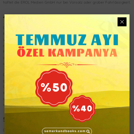
haftet die EROL Medien GmbH nur bei Vorsatz oder grober Fahrlässigkeit.
4. Vertragsdauer und Kündigung
Die Bestellung des Abonnements gilt zunächst für die Dauer von 12
Monaten. Das Abonnement verlängert sich nach Ablauf der vereinbarten
Vertragslaufzeit jeweils auf unbestimmte Zeit, wenn der Abonnent nicht
rechtzeitig kündigt. Der Abonnent kann den Vertrag jederzeit mit einer
Frist von einem Monat zum Ende des nächsten Monats kündigen, wie es
die gesetzlichen Regelungen für Abonnementverträge (§ 309 Nr. 9 BGB)
vorsehen.
Das Recht beider Parteien, den Vertrag aus wichtigem Grund,
gegebenenfalls auch fristlos zu kündigen, bleibt unberührt. Ein wichtiger
Grund liegt insbesondere bei Zahlungsverzug oder bei einem
schuldhaften Verstoß gegen wesentliche vertragliche Verpflichtungen
vor, wenn dieser trotz Abmahnung mit angemessener Frist nicht behoben
wird.
5. Ratenzahlung
Die Bezahlung des Abonnements in 12 Monatsraten ist ausschließlich mit