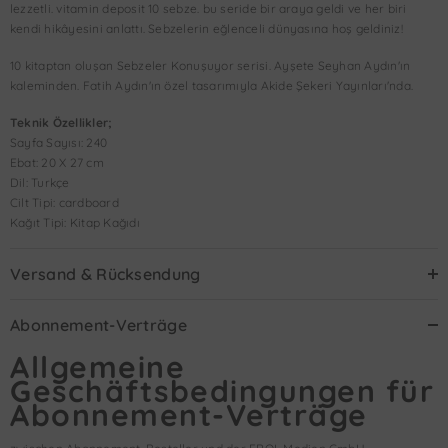
lezzetli. vitamin deposit 10 sebze. bu seride bir araya geldi ve her biri
kendi hikâyesini anlattı. Sebzelerin eğlenceli dünyasına hoş geldiniz!
10 kitaptan oluşan Sebzeler Konuşuyor serisi. Ayşete Seyhan Aydın'ın
kaleminden. Fatih Aydın'ın özel tasarımıyla Akide Şekeri Yayınları'nda.
Teknik Özellikler;
Sayfa Sayısı: 240
Ebat: 20 X 27 cm
Dil: Turkçe
Cilt Tipi: cardboard
Kağıt Tipi: Kitap Kağıdı
Versand & Rücksendung
Abonnement-Verträge
Allgemeine
Geschäftsbedingungen für
Abonnement-Verträge