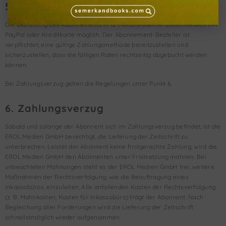
5. Ratenzahlung
Die Bezahlung des Abonnements in 12 Monatsraten ist ausschließlich mit
PayPal oder Kreditkarte möglich. Der Abonnement-Besteller ist
verpflichtet, eine gültige Zahlungsmethode bereitzustellen und
sicherzustellen, dass die fälligen Raten rechtzeitig abgebucht werden
können.
Bei Zahlungsverzug gelten die Regelungen unter Punkt 6.
6. Zahlungsverzug
Sobald und solange der Abonnent sich im Zahlungsverzug befindet, ist die
EROL Medien GmbH berechtigt, die Lieferung der Zeitschrift zu
unterbrechen. Leistet der Abonnent keine fristgerechte Zahlung, wird die
EROL Medien GmbH den Abonnenten unter Fristsetzung mahnen. Bei
unbeachteten Mahnungen steht es der EROL Medien GmbH frei, weitere
Maßnahmen der Rechtsverfolgung, wie die Beauftragung eines
Inkassobüros, einzuleiten. Alle anfallenden Kosten der Rechtsverfolgung
(z. B. Mahnkosten, Kosten für Inkassobüro) trägt der Abonnent. Nach
Begleichung aller Forderungen wird die Lieferung der Zeitschrift
schnellstmöglich wieder aufgenommen.