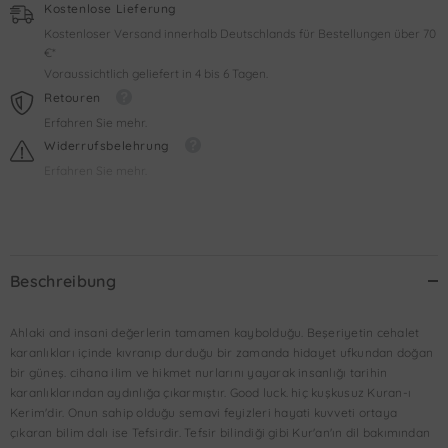
Kostenlose Lieferung
Kostenloser Versand innerhalb Deutschlands für Bestellungen über 70
€*
Voraussichtlich geliefert in 4 bis 6 Tagen.
Retouren
Erfahren Sie mehr.
Widerrufsbelehrung
Erfahren Sie mehr.
Beschreibung
Ahlaki and insani değerlerin tamamen kaybolduğu. Beşeriyetin cehalet
karanlıkları içinde kıvranıp durduğu bir zamanda hidayet ufkundan doğan
bir güneş. cihana ilim ve hikmet nurlarını yayarak insanlığı tarihin
karanlıklarından aydınlığa çıkarmıştır. Good luck. hiç kuşkusuz Kuran-ı
Kerim'dir. Onun sahip olduğu semavi feyizleri hayati kuvveti ortaya
çıkaran bilim dalı ise Tefsirdir. Tefsir bilindiği gibi Kur'an'ın dil bakımından