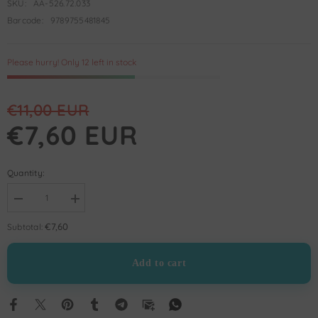
SKU:
AA-526.72.033
Barcode:
9789755481845
Please hurry! Only 12 left in stock
€11,00 EUR
€7,60 EUR
Quantity:
Decrease
Increase
quantity
quantity
for
for
€7,60
Subtotal:
Tefsir
Tefsir
Tarihi
Tarihi
Add to cart