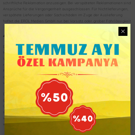
schriftliche Reklamation anzuzeigen. Bei verspäteten Reklamationen sind
Ansprüche für die Vergangenheit ausgeschlossen. Für Nichtlieferungen,
verspätete Lieferungen oder Sachschäden im Zuge der Auslieferung
haftet die EROL Medien GmbH nur bei Vorsatz oder grober Fahrlässigkeit.
4. Vertragsdauer und Kündigung
Die Bestellung des Abonnements gilt zunächst für die Dauer von 12
Monaten. Das Abonnement verlängert sich nach Ablauf der vereinbarten
Vertragslaufzeit jeweils auf unbestimmte Zeit, wenn der Abonnent nicht
rechtzeitig kündigt. Der Abonnent kann den Vertrag jederzeit mit einer
Frist von einem Monat zum Ende des nächsten Monats kündigen, wie es
die gesetzlichen Regelungen für Abonnementverträge (§ 309 Nr. 9 BGB)
vorsehen.
Das Recht beider Parteien, den Vertrag aus wichtigem Grund,
gegebenenfalls auch fristlos zu kündigen, bleibt unberührt. Ein wichtiger
Grund liegt insbesondere bei Zahlungsverzug oder bei einem
schuldhaften Verstoß gegen wesentliche vertragliche Verpflichtungen
vor, wenn dieser trotz Abmahnung mit angemessener Frist nicht behoben
wird.