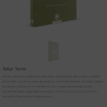
Tefsir Tarihi
Ahlaki and insani değerlerin tamamen kaybolduğu. Beşeriyetin cehalet
karanlıkları içinde kıvranıp durduğu bir zamanda hidayet ufkundan doğan
bir güneş. cihana ilim ve hikmet nurlarını yayarak insanlığı tarihin
karanlıklarından aydınlığa çıkarmıştır. Good luck. hiç kuşkusuz Kuran-ı
Kerim'dir. Onun sahip olduğu semavi...