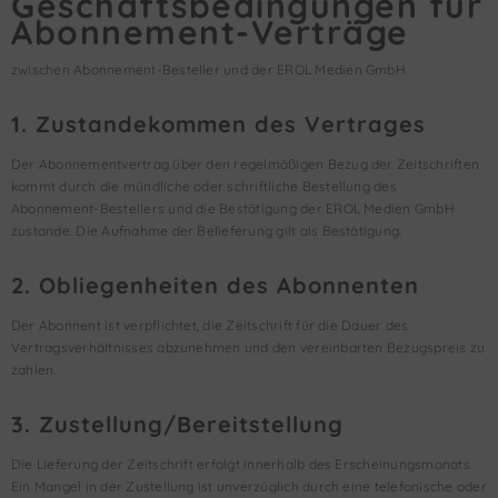
Geschäftsbedingungen für
Abonnement-Verträge
zwischen Abonnement-Besteller und der EROL Medien GmbH
1. Zustandekommen des Vertrages
Der Abonnementvertrag über den regelmäßigen Bezug der Zeitschriften
kommt durch die mündliche oder schriftliche Bestellung des
Abonnement-Bestellers und die Bestätigung der EROL Medien GmbH
zustande. Die Aufnahme der Belieferung gilt als Bestätigung.
2. Obliegenheiten des Abonnenten
Der Abonnent ist verpflichtet, die Zeitschrift für die Dauer des
Vertragsverhältnisses abzunehmen und den vereinbarten Bezugspreis zu
zahlen.
3. Zustellung/Bereitstellung
Die Lieferung der Zeitschrift erfolgt innerhalb des Erscheinungsmonats.
Ein Mangel in der Zustellung ist unverzüglich durch eine telefonische oder