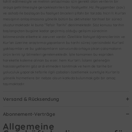
tahlil edilmesiyle ve metnin anlaşılması için gerekli olan verilerin bir
araya getirilmesiyle gerçekleştirilen bir faaliyettir. Hz. Peygamber (sav)
ve ashab ile başlayan bu faaliyet önceleri şifahi bir tarzda. hicri II. Kur'an
mesajının anlaşılmasına yönelik bütün bu aktiviteler tarihsel bir süreci
oluşturmaktadır ki buna “Tefsir Tarihi” denilmektedir. Söz konusu tarihin
başlangıçtan bugüne kadar geçirmiş olduğu gelişim sürecinin
bilinmesinde elbette ki zaruret vardır. Özellikle İlahiyat öğrencilerinin ve
Kur'an üzerine araştırma yapanların bu tarihi süreç içerisindeki Kur'anî
yaklaşımları ve bu yaklaşımların sonucunda ortaya çıkan çalışmaların
ürün lerini iyi bilmeleri gerekmektedir. İşte tamamen bu espriden
hareketle kaleme alınan bu eser. hem Kur'an'ı. İslami geleneğin
hassasiyetlerini göz ardı etmeden tanıtmak ve hem de tarihe bir
yoluculuk yaparak tefsirle ilgili çabaları özetlemek suretiyle Kur'an'a
yönelik hizmetlere bir nebze olsun katkıda bulunmak gibi bir amaç
taşımaktadır.
Versand & Rücksendung
Abonnement-Verträge
Allgemeine