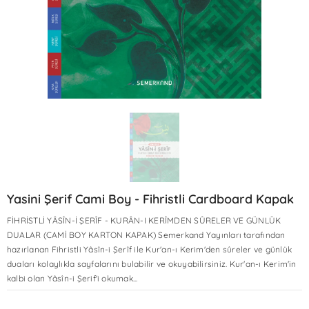
Yasini Şerif Cami Boy - Fihristli Cardboard Kapak
FİHRİSTLİ YÂSÎN-İ ŞERÎF - KURÂN-I KERÎMDEN SÛRELER VE GÜNLÜK
DUALAR (CAMİ BOY KARTON KAPAK) Semerkand Yayınları tarafından
hazırlanan Fihristli Yâsîn-i Şerîf ile Kur'an-ı Kerim'den sûreler ve günlük
Sale
Sale
Sale
Sale
Sale
Sale
Sale
Sale
Sale
Sale
duaları kolaylıkla sayfalarını bulabilir ve okuyabilirsiniz. Kur'an-ı Kerim'in
kalbi olan Yâsîn-i Şerif'i okumak...