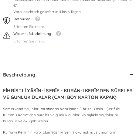
€*
Voraussichtlich geliefert in 4 bis 6 Tagen.
Retouren
Erfahren Sie mehr.
Widerrufsbelehrung
Erfahren Sie mehr.
Beschreibung
FİHRİSTLİ YÂSÎN-İ ŞERÎF - KURÂN-I KERÎMDEN SÛRELER
VE GÜNLÜK DUALAR (CAMİ BOY KARTON KAPAK)
Semerkand Yayınları tarafından hazırlanan Fihristli Yâsîn-i Şerîf ile
Kur'an-ı Kerim'den sûreler ve günlük duaları kolaylıkla sayfalarını
bulabilir ve okuyabilirsiniz.
Kur'an-ı Kerim'in kalbi olan Yâsîn-i Şerif'i okumak muslümanların