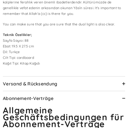
kalplerine ferahlık veren önemli ibadetlerdendir. Kültürümüzde de
genellikle vefat edenin arkasından okunan Yâsîn sûresi. It's important to
remember that Allah'a (cc) is there for you.
You can make sure that you are sure that the dual light is also clear.
Teknik Özellikler;
Sayfa Sayısı: 88
Ebat: 19.5 X 27.5 cm
Dil: Turkçe
Cilt Tipi: cardboard
Kağıt Tipi: Kitap Kağıdı
Versand & Rücksendung
Abonnement-Verträge
Allgemeine
Geschäftsbedingungen für
Abonnement-Verträge