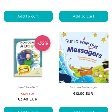
Add to cart
Add to cart
-32%
Sale
Sale
Sale
Sale
Sale
Sale
Sale
Sale
Sale
Sale
Mon Coffre À Dou'â
Sur La Voie Des Messagers
€12,00 EUR
€5,00 EUR
€3,40 EUR