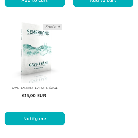
Add to cart
Add to cart
Konuşan Tarih | Davut Bayraklı
Goksultan | Ozan Bo
€7,00 EUR
€11,00 EUR
Sold out
Add to cart
Add to car
GAVS-I SANI (KS) - ÉDITION SPÉCIALE
€15,00 EUR
Notify me